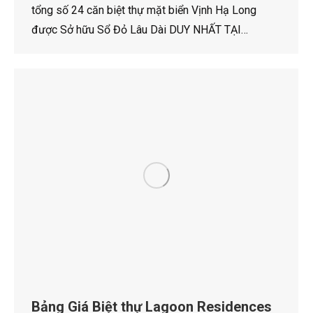
tổng số 24 căn biệt thự mặt biển Vịnh Hạ Long
được Sở hữu Sổ Đỏ Lâu Dài DUY NHẤT TẠI…
Bảng Giá Biệt thự Lagoon Residences