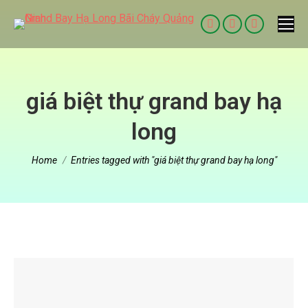
Facebook
Twitter
Dribbble
page
page
page
opens
opens
opens
in
in
in
giá biệt thự grand bay hạ
new
new
new
long
window
window
window
You are here:
Home
Entries tagged with "giá biệt thự grand bay hạ long"